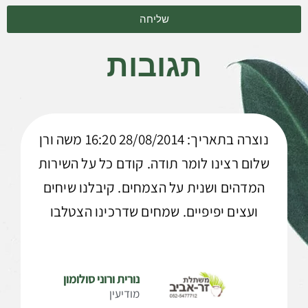
הוסף קו תחתון לקישורים
שליחה
סמן קישורים
font_download
לאפס
cached
תגובות
את
השארת משוב
כל
האפשרויות
הצהרת נגישות
נוצרה בתאריך: 28/08/2014 16:20 משה ורן
שלום רצינו לומר תודה. קודם כל על השירות
המדהים ושנית על הצמחים. קיבלנו שיחים
ועצים יפיפיים. שמחים שדרכינו הצטלבו
נורית ורוני סולומון
מודיעין