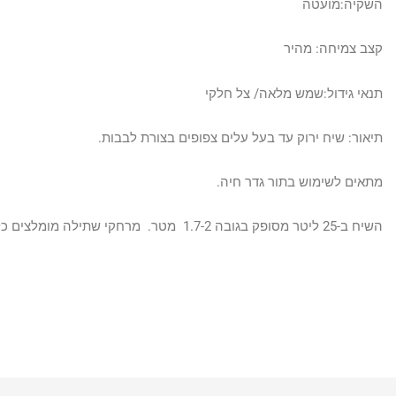
השקיה:מועטה
קצב צמיחה: מהיר
תנאי גידול:שמש מלאה/ צל חלקי
תיאור: שיח ירוק עד בעל עלים צפופים בצורת לבבות.
מתאים לשימוש בתור גדר חיה.
השיח ב-25 ליטר מסופק בגובה 1.7-2 מטר. מרחקי שתילה מומלצים כל 75 ס"מ על מנת ליצור חפיפה והסתרה.