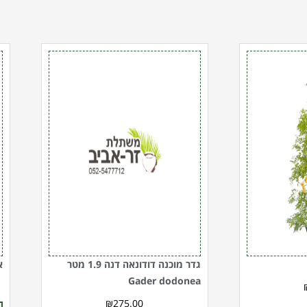
כמות
כ
של
ש
גדר
א
מוכנה
פ
דודונאה
0
דנה
ל
n
1.9
מטר
l)
Gader
dodonea
גדר מוכנה דודונאה דנה 1.9 מטר
או
Gader dodonea
₪
275.00