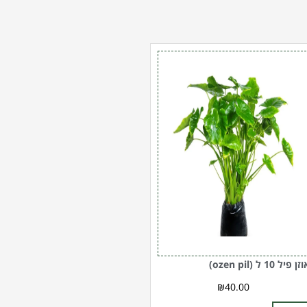
מות
ל
וזן
יל
1
(oze
pi
זן פיל 10 ל (ozen pil)
₪
40.00