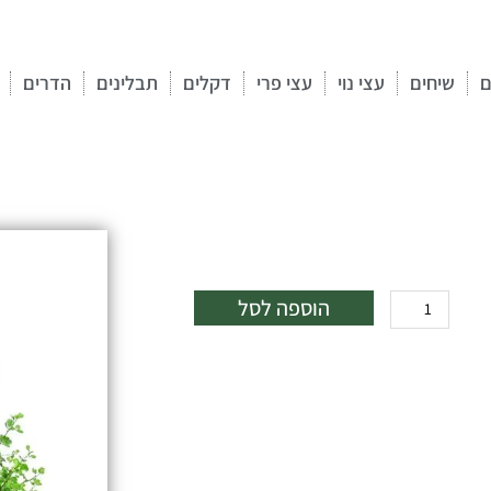
ם
שיחים
עצי נוי
עצי פרי
דקלים
תבלינים
הדרים
כמות
הוספה לסל
של
אוג
גלאוקה
(מכחיל)
25
ל'