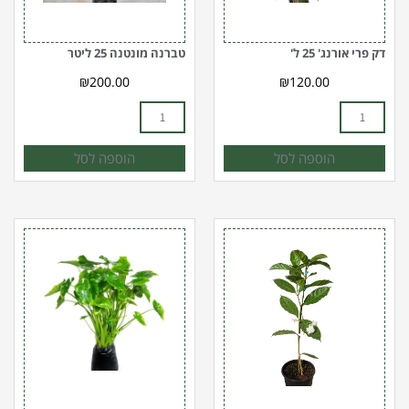
דק פרי אורנג' 25 ל'
טברנה מונטנה 25 ליטר
₪
200.00
₪
120.00
הוספה לסל
הוספה לסל
כמות
כמות
של
של
טברנה
אוזן
מונטנה
פיל
עטורה
10
10
ל
ל'
(ozen
pil)