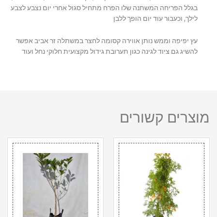
בגלל הפריחה המשתנה שלו הפרח מתחיל סגול אחרי יום נצבע לצבע
לילך, וכעבור עוד יום הופך ללבן
עץ יפיפה וממש נותן אווירה קסומה לחצר במשתלה זר אביב אפשר
להשיג גם ציוד לגינה כגון תערובת גידול מקצועית חלוקי נחל ועוד
מוצרים קשורים
כמות
כמות
של
של
דק
טברנה
פרי
מונטנה
אורנג'
25
25
ליטר
ל'