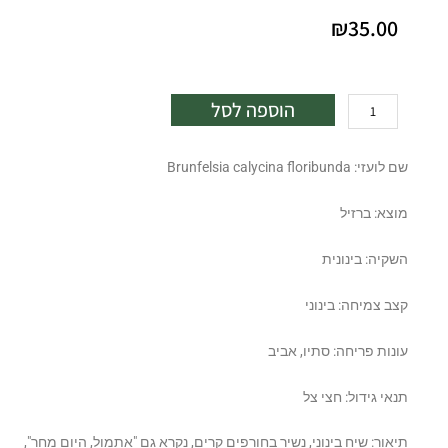
₪
35.00
כמות
הוספה לסל
של
ברונפלסיה
שם לועזי: Brunfelsia calycina floribunda
קטנת
פרחים
מוצא: ברזיל
10
ל'
השקיה: בינונית
קצב צמיחה: בינוני
עונות פריחה: סתיו, אביב
תנאי גידול: חצי צל
תיאור: שיח בינוני, נשיר בחורפים קרים, נקרא גם "אתמול, היום מחר",