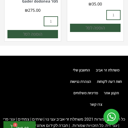
מטר Gader dodonea
₪
35.00
₪
275.00
הוספה לסל
הוספה לסל
משתלת זר אביב
החשבון שלי
חוות דעת לקוחות
הצהרת נגישות
תקנון אתר
מדיניות משלוחים
צרו קשר
כל הזכויות שמורות 2021 משתלת זר-אביב עצי נוי | שיחים | צמחים | עצי פרי
0
עגלת
| עצי זית. כל הזכויות שמורות. |
חברה לקידום אורגני
PUSH DIGITAL