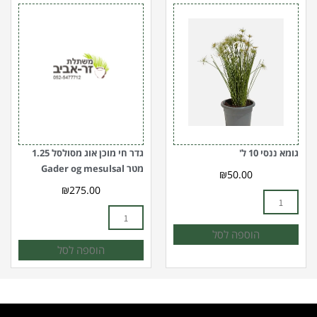
כמות
כמות
של
של
גומא
גדר
ננסי
חי
10
מוכן
ל'
אוג
מסולסל
1.25
מטר
Gader
גומא ננסי 10 ל'
גדר חי מוכן אוג מסולסל 1.25
og
מטר Gader og mesulsal
₪
50.00
mesulsal
₪
275.00
הוספה לסל
הוספה לסל