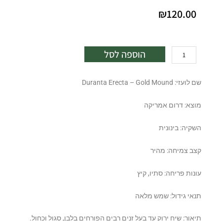
₪
120.00
כמות
הוספה לסל
של
דורנטה
שם לועזי: Duranta Erecta – Gold Mound
תאילנדית
25
מוצא: דרום אמריקה
ל'
השקיה: בינונית
קצב צמיחה: מהיר
עונות פריחה: סתיו, קיץ
תנאי גידול: שמש מלאה
תיאור: שיח ירוק עד בעל זנים רבים הפורחים בלבן, סגול וכחול.