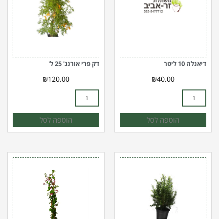
ליטר
אורנג'
25
ל'
דיאנלה 10 ליטר
דק פרי אורנג' 25 ל'
₪
120.00
₪
40.00
הוספה לסל
הוספה לסל
כמות
כמות
של
של
הדס
בוגונויליה
מצוי
נאה
10
ורודה
ל'
10