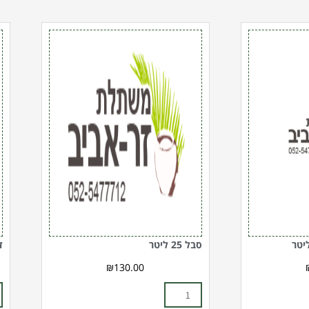
כמות
כ
של
ש
סבל
ד
25
מ
ליטר
5
ל
סבל 25 ליטר
ד
₪
130.00