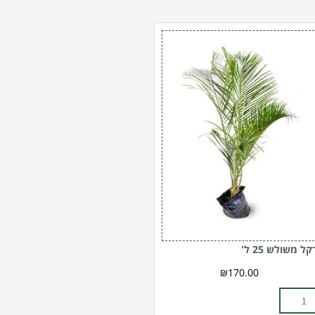
מות
ל
קל
שולש
2
'
קל משולש 25 ל'
₪
170.00