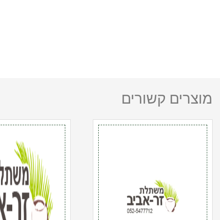
מוצרים קשורים
כמות
כמות
של
של
דקל
דרצנה
שמרופס
25
25
ליטר
ליטר