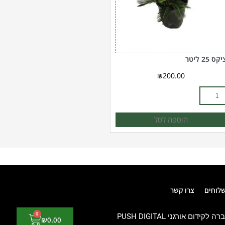
קס 25 ליטר
₪
200.00
הוספה לסל
שלוחים
צרו קשר
0
עגלת
רה לקידום אורגני
PUSH DIGITAL
₪
0.00