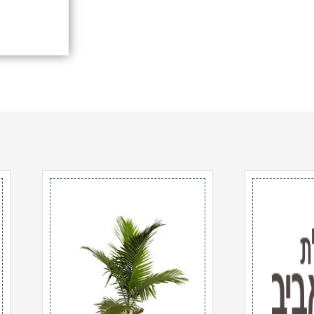
כמות
כ
של
ש
דקל
צ
טבעות
5
50
ל
ל'