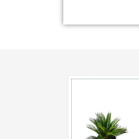
מות
ל
יקס
2
יטר