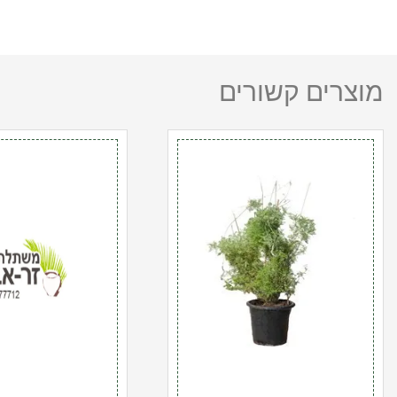
מוצרים קשורים
כמות
כמות
של
של
עשב
מרווה
לימון
רפואית
(לימונית)
10
10
ל'
ל'