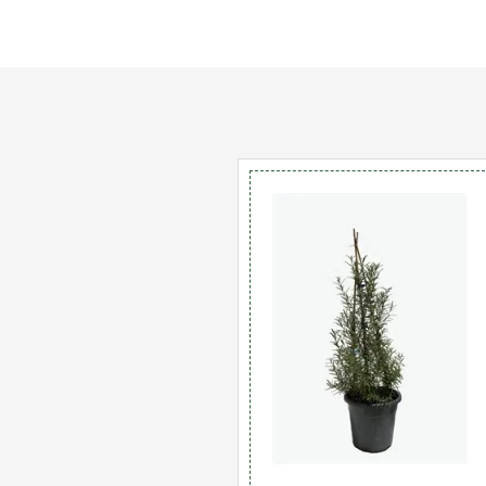
מות
ל
וזמרין
1
'