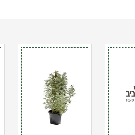
כמות
כ
של
ש
שיבא
ר
0
10
ל'
ל