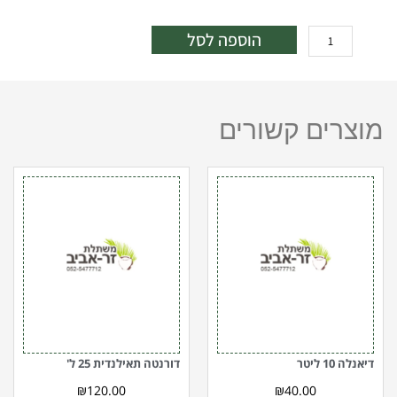
כמות
הוספה לסל
של
טויה
מזרחית
ירוקה
מוצרים קשורים
פירמידלית
10
ליטר
כמות
כמות
של
של
דיאנלה
דורנטה
10
תאילנדית
ליטר
25
ל'
דיאנלה 10 ליטר
דורנטה תאילנדית 25 ל'
₪
120.00
₪
40.00