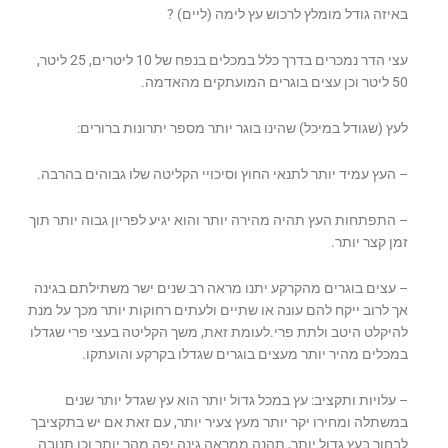
באיזה גודל מומלץ לרכוש עץ לימה (ליים) ?
עצי הדר נמכרים בדרך כלל במכלים בנפח של 10 ליטרים, 25 ליטר,
50 ליטר וכן עצים בוגרים המועתקים מהאדמה.
לעץ (שגודל במיכל) שהינו בוגר יותר מספר יתרונות ברורים:
– העץ עמיד יותר לתנאי החוץ וסיכויי הקליטה שלו גבוהים בהרבה.
– התפתחות העץ תהיה מהירה יותר והוא יגיע לפריון גבוה יותר תוך
זמן קצר יותר.
– עצים בוגרים מהקרקע יתנו מראה רב שנים ישר משתילתם בגינה
אך לרוב ייקח להם עונה או שתיים ולעתים רחוקות יותר מכך על מנת
להיקלט היטב ולתת פרי.לעומת זאת, משך הקליטה בעצי פרי שגדלו
במכלים מהיר יותר מעצים בוגרים שגדלו בקרקע והועתקו.
– עלויות ותקציב: עץ במכל גדול יותר הוא עץ שגדל יותר שנים
במשתלה ומחירו יקר יותר מעץ צעיר יותר, עם זאת אם יש בתקציבך
לבחור בעץ גדול יותר, תהנה ממראה גינה יפה מהר יותר וכן תנובה