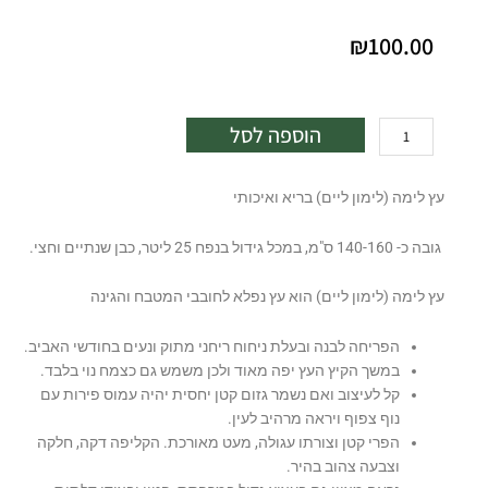
₪
100.00
כמות
הוספה לסל
של
-
עץ לימה (לימון ליים) בריא ואיכותי
לימון
ליים
גובה כ- 140-160 ס"מ, במכל גידול בנפח 25 ליטר, כבן שנתיים וחצי.
25
ל'(laim)
עץ לימה (לימון ליים) הוא עץ נפלא לחובבי המטבח והגינה
הפריחה לבנה ובעלת ניחוח ריחני מתוק ונעים בחודשי האביב.
במשך הקיץ העץ יפה מאוד ולכן משמש גם כצמח נוי בלבד.
קל לעיצוב ואם נשמר גזום קטן יחסית יהיה עמוס פירות עם
נוף צפוף ויראה מרהיב לעין.
הפרי קטן וצורתו עגולה, מעט מאורכת. הקליפה דקה, חלקה
וצבעה צהוב בהיר.