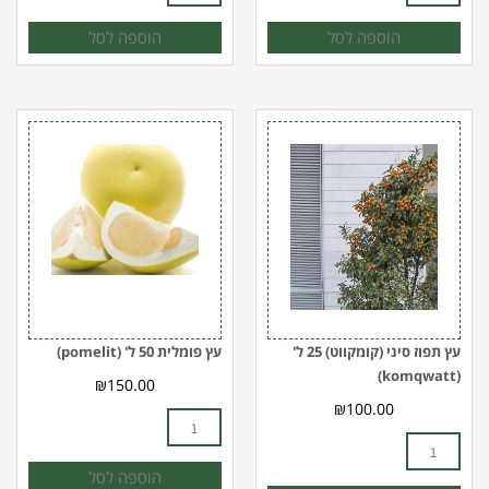
הוספה לסל
הוספה לסל
כמות
כמות
של
של
עץ
עץ
תפוז
פומלית
סיני
50
(קומקווט)
ל'
(pomelit)
25
ל'
(komqwatt)
עץ תפוז סיני (קומקווט) 25 ל'
עץ פומלית 50 ל' (pomelit)
(komqwatt)
₪
150.00
₪
100.00
הוספה לסל