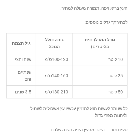
העץ בריא ויפה, תמורה מעולה למחיר.
לבחירתך גדלים נוספים:
גודל המכל( נפח
גובה כולל
גיל הצמח
בליטרים)
המכל
10 ליטר
100-120ס"מ
שנה וחצי
שנתיים
25 ליטר
140-160ס"מ
וחצי
50 ליטר
180-210ס"מ
3.5 שנים
כל שנותר לעשות הוא להזמין עכשיו עץ אשכולית לשתול
וליהנות מפרי גדול
טעים וטרי – הישר מהעץ היפה בגינה שלכם.