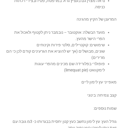
נראה מצוין גם בעציץ גדול במרפסת, פטיו ובצידי דלתות
כניסה.
המרענן של הקיץ מהגינה
מועד הבשלה: אוקטובר – נובמבר ניתן לקטוף ולאכול את
הפרי הישר מהעץ.
שימושים: קוקטיילים, סלטי פירות וקינוחים
שונים, מבושלים (אך יש להוציא את הגרעינים קודם לכן כי הם
מרירים)
פופולרי בפלורידה שם מכינים מהפרי עוגות
לימקוואט (limequat pie)
מאפייני עץ לימון ליים
קצב צמיחה: בינוני
שמות נוספים:
גודל העץ: עץ לימון נחשב כעץ קטן יחסית בבגרותו כ- 3מ גובה עם
זאת ניתן לעצבו כעץ נמוך יותר.