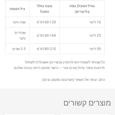
גודל המכל( נפח
גובה כולל
גיל הצמח
בליטרים)
המכל
10 ליטר
100-120ס"מ
שנה וחצי
שנתיים
25 ליטר
140-160ס"מ
וחצי
50 ליטר
180-210ס"מ
3.5 שנים
כל שנותר לעשות הוא להזמין עכשיו עץ אשכולית לשתול
וליהנות מפרי גדול טעים וטרי – הישר מהעץ היפה בגינה שלכם.
כתב: עופר אל השחר (אגרונום ומעצב גנים).
מוצרים קשורים