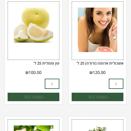
כמות
כמות
של
של
אשכולית
עץ
אדומה
פומלית
(ורודה)
25
25
ל'
ל'
אשכולית אדומה (ורודה) 25 ל'
עץ פומלית 25 ל'
₪
100.00
₪
120.00
הוספה לסל
הוספה לסל
כמות
כמות
של
של