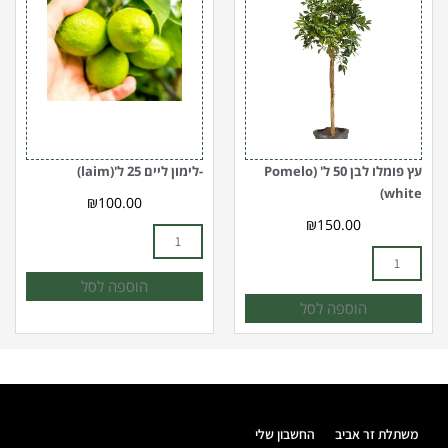
עץ
-
פומלו
לימון
לבן
ליים
25
50
ל'
ל'(laim)
(Pomelo
white)
עץ פומלו לבן 50 ל' (Pomelo
-לימון ליים 25 ל'(laim)
white)
₪
100.00
₪
150.00
הוספה לסל
הוספה לסל
משתלת זר אביב
החשבון שלי