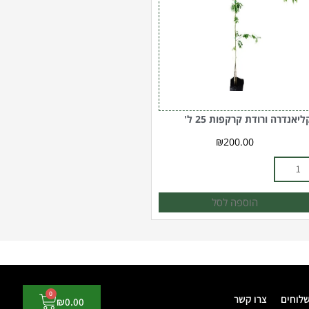
'
ליאנדרה ורודת קרקפות 25 ל'
₪
200.00
הוספה לסל
0
עגלת
שלוחים
צרו קשר
₪
0.00