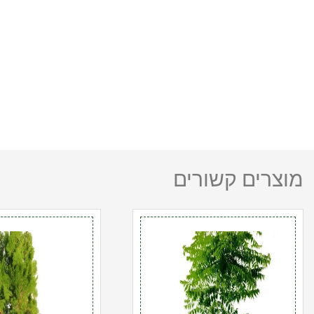
מוצרים קשורים
כמות
כמות
של
של
קלרוטריה
תויה
25
מזרחית
ל'
מוזהבת
25