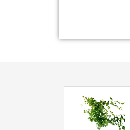
מות
ל
ליאנדרה
רודת
רקפות
2