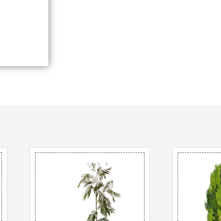
כמות
כ
של
ש
ברכיכיטון
ק
אדרי
ו
25
ק
ל'
5