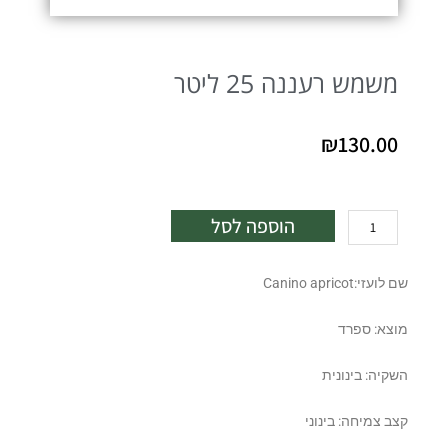
משמש רעננה 25 ליטר
₪
130.00
כמות
הוספה לסל
של
משמש
שם לועזי:Canino apricot
רעננה
25
מוצא: ספרד
ליטר
השקיה: בינונית
קצב צמיחה: בינוני