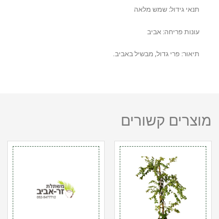
תנאי גידול: שמש מלאה
עונות פריחה: אביב
תיאור: פרי גדול, מבשיל באביב.
מוצרים קשורים
כמות
כמות
של
של
פיטנגו
רימון
10
עכו
ל'
10
ליטר