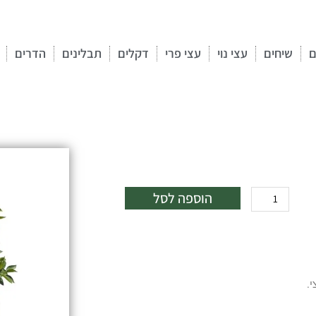
ם
שיחים
עצי נוי
עצי פרי
דקלים
תבלינים
הדרים
כמות
הוספה לסל
של
עץ
פומלו
לבן
50
ל'
(Pomelo