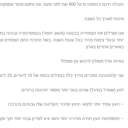
הובלה חינם בהזמנה מ:על 800 שח לפני מעמ. אנו נתאם מועד אספקה עמך או עם הגנן שלך.
איכות לאורך כל השנה:
אנו מגדלים את הצמחייה בבקעה (מושב תומר) בטמפרטורה גבוהה במש
יותר ובעלי צימוח מהיר בכל עונות השנה. בשל החורף החם הצמחים א
באזורים אחרים בארץ.
באיזה גודל מומלץ לרכוש עץ פומלו?
עצי קלמנטינה נמכרים בדרך כלל במכלים בנפח של 10 ליטרים, 25 ליטר, 50 ליטר וכן עצים בוגרים המועתקים מהאדמה.
לעץ (שגודל במיכל) שהינו בוגר יותר מספר יתרונות ברורים:
– העץ עמיד יותר לתנאי החוץ וסיכויי הקליטה שלו גבוהים בהרבה.
– התפתחות העץ תהיה מהירה יותר והוא יגיע לפריון גבוה יותר תוך זמן 