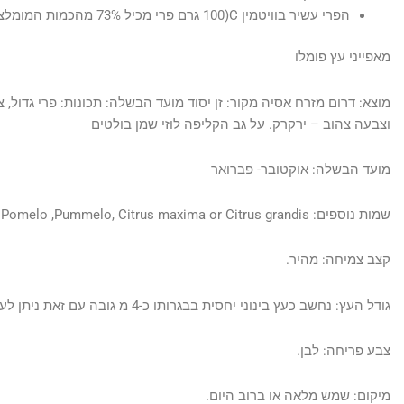
הפרי עשיר בוויטמין C(100 גרם פרי מכיל 73% מהכמות המומלצת לאדם ליום!)
מאפייני עץ פומלו
מוצא: דרום מזרח אסיה מקור: זן יסוד מועד הבשלה: תכונות: פרי גדול
וצבעה צהוב – ירקרק. על גב הקליפה לוזי שמן בולטים
מועד הבשלה: אוקטובר- פברואר
שמות נוספים: Pomelo ,Pummelo, Citrus maxima or Citrus grandis.
קצב צמיחה: מהיר.
גודל העץ: נחשב כעץ בינוני יחסית בבגרותו כ-4 מ גובה עם זאת ניתן לעצבו כעץ נמוך יותר.
צבע פריחה: לבן.
מיקום: שמש מלאה או ברוב היום.