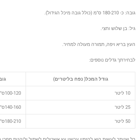
גובה: כ- 180-210 ס"מ (כולל גובה מיכל הגידול).
גיל: בן שלוש וחצי.
העץ בריא ויפה, תמורה מעולה למחיר.
לבחירתך גדלים נוספים:
גודל המכל( נפח בליטרים)
גוב
10 ליטר
100-120ס"מ
25 ליטר
140-160ס"מ
50 ליטר
180-210ס"מ
כל שנותר לעשות הוא להזמין עכשיו עץ אשכולית לשתול וליהנות מפרי 