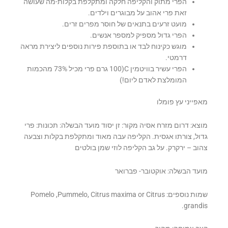
הפרי מתוק והקליפה חלקה ומתקלפת בקלות-מה שעושה
זאת פרי אהוב על מבוגרים וילדים.
מועט זרעים בתנאים של חוסר מפרים זרים.
הפרי גדול מספיק למספר אנשים.
מוגש כקינוח לבד או בתוספת פירות נוספים ליצירת מראה
דרמטי.
הפרי עשיר בוויטמין C(100 גרם פרי מכיל 73% מהכמות
המומלצת לאדם ליום!)
מאפייני עץ פומלו
מוצא: דרום מזרח אסיה מקור: זן יסוד מועד הבשלה: תכונות: פרי
גדול, צורתו אגסית. הקליפה עבה מאוד ומתקלפת בקלות וצבעה
צהוב – ירקרק. על גב הקליפה לוזי שמן בולטים
מועד הבשלה: אוקטובר- פברואר
שמות נוספים: Pomelo ,Pummelo, Citrus maxima or Citrus
grandis.