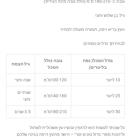
גובה: כ- 180-210 ס"מ (כולל גובה מיכל הגידול).
גיל: בן שלוש וחצי.
העץ בריא ויפה, תמורה מעולה למחיר.
לבחירתך גדלים נוספים:
גודל המכל( נפח
גובה כולל
גיל הצמח
בליטרים)
המכל
10 ליטר
100-120ס"מ
שנה וחצי
שנתיים
25 ליטר
140-160ס"מ
וחצי
50 ליטר
180-210ס"מ
3.5 שנים
כל שנותר לעשות הוא להזמין עכשיו עץ אשכולית לשתול
וליהנות מפרי גדול טעים וטרי – הישר מהעץ היפה בגינה שלכם.