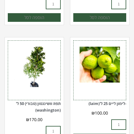
הוספה לסל
הוספה לסל
כמות
כמות
של
של
-
תפוז
לימון
וושינגטון
ליים
(טבורי)
50
25
ל'(laim)
ל'
(washington)
-לימון ליים 25 ל'(laim)
תפוז וושינגטון (טבורי) 50 ל'
(washington)
₪
100.00
₪
170.00