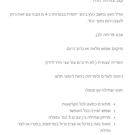
קצב צמיחה: מהיר.
גודל העץ: נחשב כעץ בינוני יחסית בבגרותו כ-4 מ גובה עם זאת ניתן
לעצבו כעץ נמוך יותר.
צבע פריחה: לבן.
מיקום: שמש מלאה או ברוב היום.
הפריה: עצמית ( לא חייבים עוד עצי הדר לידו)
ניחוח: לעלים ולפריחה ניחוח לימוני חלש.
תנאי שתילה עץ פומלו
מתאים כמעט לכל הקרקעות.
שמש ישירה ככל האפשר.
מרחק שתילה בין עצים 2.5מ’ ומעלה
מאוד נאה במיכל או עציץ גדול במרפסת, בפטיו או לצד
הדלת .