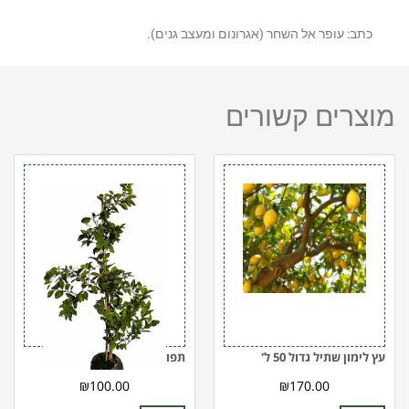
כתב: עופר אל השחר (אגרונום ומעצב גנים).
מוצרים קשורים
כמות
כמות
של
של
עץ
תפוז
לימון
דם
שתיל
25
גדול
ל'
Tapuz
50
ל'
dam
עץ לימון שתיל גדול 50 ל'
תפוז דם 25 ל' Tapuz dam
₪
100.00
₪
170.00