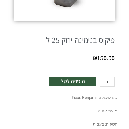
פיקוס בנימינה ירוק 25 ל'
₪
150.00
כמות
הוספה לסל
של
פיקוס
שם לועזי: Ficus Benjamina
בנימינה
ירוק
מוצא: אסיה
25
ל'
השקיה: בינונית