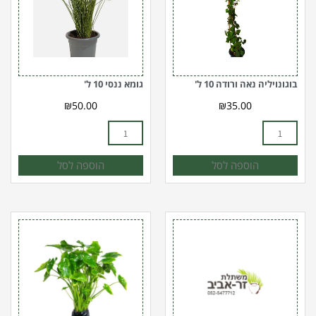
10
ל'
ל'
בוגונויליה נאה ורודה 10 ל'
גומא ננסי 10 ל'
₪
50.00
₪
35.00
הוספה לסל
הוספה לסל
כמות
כמות
של
של
גדר
אוזן
מוכנה
פיל
דודונאה
10
דנה
ל
(ozen
1.9