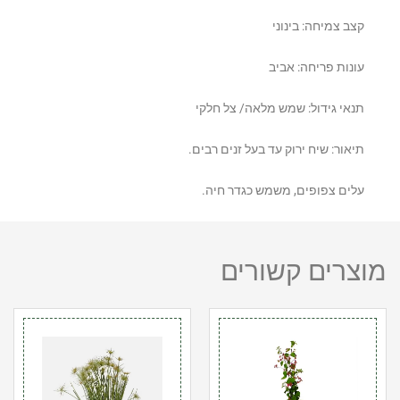
קצב צמיחה: בינוני
עונות פריחה: אביב
תנאי גידול: שמש מלאה/ צל חלקי
תיאור: שיח ירוק עד בעל זנים רבים.
עלים צפופים, משמש כגדר חיה.
מוצרים קשורים
כמות
כמות
של
של
בוגונויליה
גומא
נאה
ננסי
ורודה
10