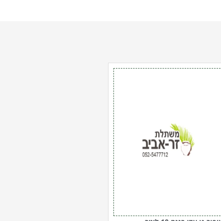
מות
ל
יפור
דן
ננה
1
יטר