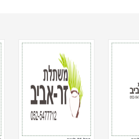
כמות
כ
של
ש
סבל
צ
25
גן
ליטר
ע
ב
0
ל