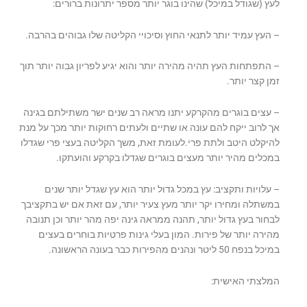
לעץ (שגודל במיכל) שהינו בוגר יותר מספר יתרונות ברורים:
– העץ עמיד יותר לתנאי החוץ וסיכויי הקליטה שלו גבוהים בהרבה.
– התפתחות העץ תהיה מהירה יותר והוא יגיע לפריון גבוה יותר תוך
זמן קצר יותר.
– עצים בוגרים מהקרקע יתנו מראה רב שנים ישר משתילתם בגינה
אך לרוב ייקח להם עונה או שתיים ולעתים רחוקות יותר מכך על מנת
להיקלט היטב ולתת פרי.לעומת זאת, משך הקליטה בעצי פרי שגדלו
במכלים מהיר יותר מעצים בוגרים שגדלו בקרקע והועתקו.
– עלויות ותקציב: עץ במכל גדול יותר הוא עץ שגדל יותר שנים
במשתלה ומחירו יקר יותר מעץ צעיר יותר, עם זאת אם יש בתקציבך
לבחור בעץ גדול יותר, תהנה ממראה גינה יפה מהר יותר וכן תנובה
מהירה יותר של פירות. המון בעלי גינות פרטיות בוחרים בעצים
במיכל בנפח 50 ליטר ונהנים מהפירות כבר בעונה הראשונה.
המלצתי האישית: