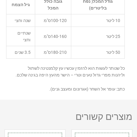
גודל המכל( נפח
גובה כולל
גיל הצמח
בליטרים)
המכל
10 ליטר
100-120ס"מ
שנה וחצי
שנתיים
25 ליטר
140-160ס"מ
וחצי
50 ליטר
180-210ס"מ
3.5 שנים
כל שנותר לעשות הוא להזמין עכשיו עץ קלמנטינה לשתול
וליהנות מפרי גדול טעים וטרי – הישר מהעץ היפה בגינה שלכם.
כתב: עופר אל השחר (אגרונום ומעצב גנים).
מוצרים קשורים
כמות
כמות