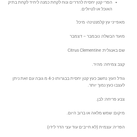
הפרי קטן יחסית להדרים ונוח לקחת כמנה ליחיד לקחת בתיק
האוכל או לטיולים.
מאפייני עץ קלמנטינה- מיכל
מועד הבשלה: נובמבר – דצמבר
שם באנגלית: Citrus Clementine
קצב צמיחה: מהיר.
גודל העץ: נחשב כעץ קטן יחסית בבגרותו כ-4 מ גובה עם זאת ניתן
לעצבו כעץ נמוך יותר.
צבע פריחה: לבן.
מיקום: שמש מלאה או ברוב היום.
הפריה: עצמית (לא חייבים עוד עצי הדר לידו)