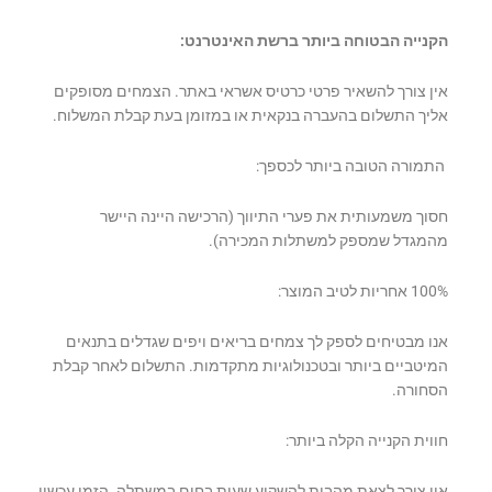
הקנייה הבטוחה ביותר ברשת האינטרנט:
אין צורך להשאיר פרטי כרטיס אשראי באתר. הצמחים מסופקים
אליך התשלום בהעברה בנקאית או במזומן בעת קבלת המשלוח.
התמורה הטובה ביותר לכספך:
חסוך משמעותית את פערי התיווך (הרכישה היינה היישר
מהמגדל שמספק למשתלות המכירה).
100% אחריות לטיב המוצר:
אנו מבטיחים לספק לך צמחים בריאים ויפים שגדלים בתנאים
המיטביים ביותר ובטכנולוגיות מתקדמות. התשלום לאחר קבלת
הסחורה.
חווית הקנייה הקלה ביותר:
אין צורך לצאת מהבית להשקיע שעות בחום במשתלה. הזמן עכשיו