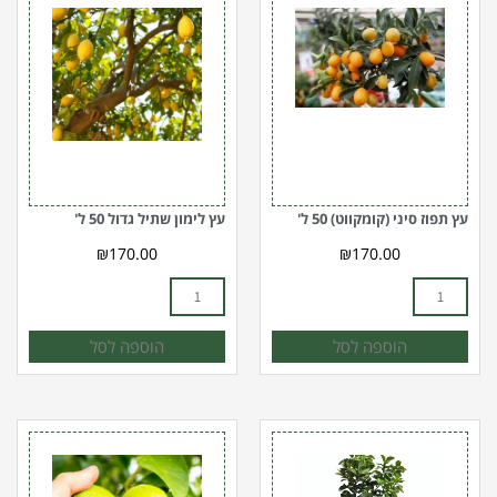
של
של
עץ
עץ
תפוז
לימון
סיני
שתיל
(קומקווט)
גדול
50
50
ל'
ל'
עץ תפוז סיני (קומקווט) 50 ל'
עץ לימון שתיל גדול 50 ל'
₪
170.00
₪
170.00
הוספה לסל
הוספה לסל
כמות
כמות
של
של
פומלו
-