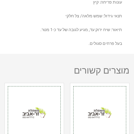
עונות פריחה: קיץ
תנאי גידול: שמש מלאה/ צל חלקי
תיאור: שיח ירוק עד, מגיע לגובה של עד כ-1 מטר.
בעל פרחים סגולים.
מוצרים קשורים
כמות
כמות
של
של
דייטס
ביפי
גרנדיפלורה(גדולת
/פילודנדרון/
פרחים
קסנדו
10
10
ליטר
ליטר