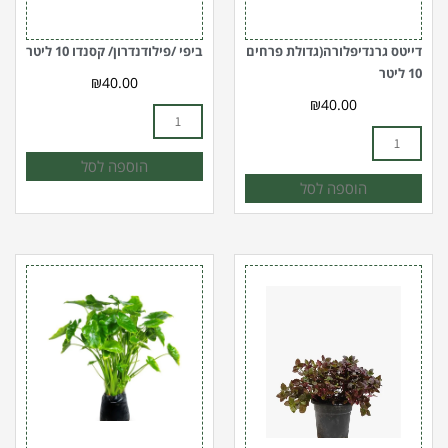
דייטס גרנדיפלורה(גדולת פרחים
ביפי /פילודנדרון/ קסנדו 10 ליטר
10 ליטר
₪
40.00
₪
40.00
הוספה לסל
הוספה לסל
כמות
כמות
של
של
ביצן
אוזן
ננסי
פיל
10
10
ל'
ל
(ozen
pil)