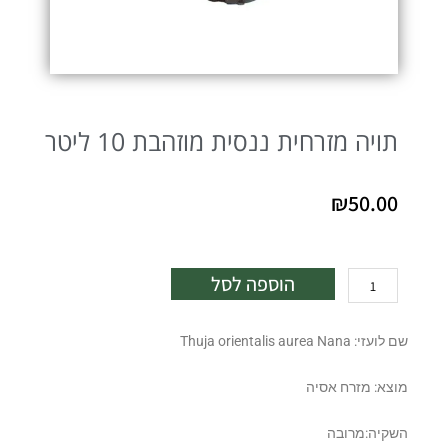
תויה מזרחית ננסית מוזהבת 10 ליטר
₪
50.00
כמות
הוספה לסל
של
תויה
שם לועזי: Thuja orientalis aurea Nana
מזרחית
ננסית
מוצא: מזרח אסיה
מוזהבת
10
ליטר
השקיה:מרובה