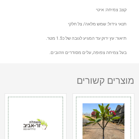
קצב צמיחה: איטי
תנאי גידול: שמש מלאה/ צל חלקי
תיאור: עץ ירוק עד המגיע לגובה של כ1.5 מטר.
בעל צמיחה צפופה, עלים מסודרים וזהובים.
מוצרים קשורים
כמות
כמות
של
של
פיטנה
פלתופורום
50
10
ל
ליטר
אדום